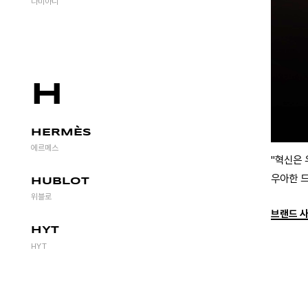
다미아니
H
HERMÈS
에르메스
"혁신은 
우아한 드
HUBLOT
위블로
브랜드 
HYT
HYT