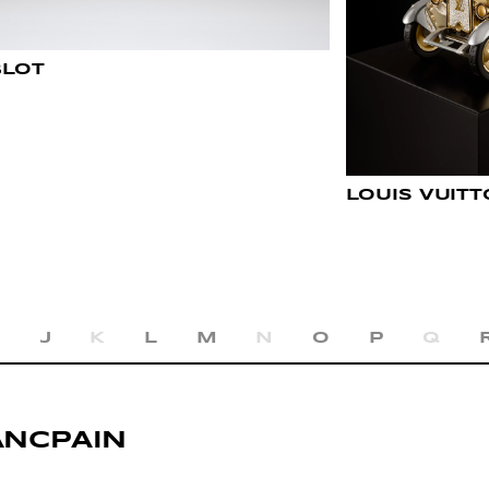
LOT
LOUIS VUIT
I
J
K
L
M
N
O
P
Q
ANCPAIN