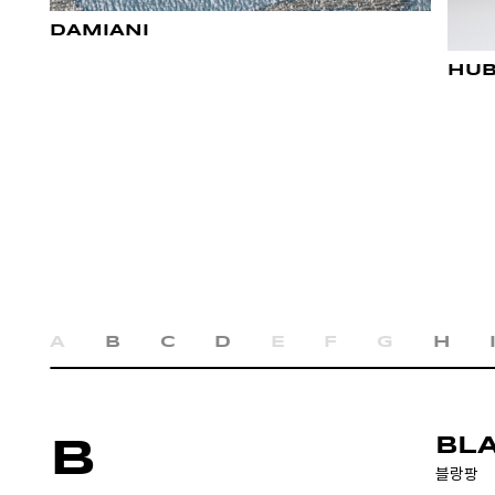
DAMIANI
HUB
A
B
C
D
E
F
G
H
B
BL
블랑팡