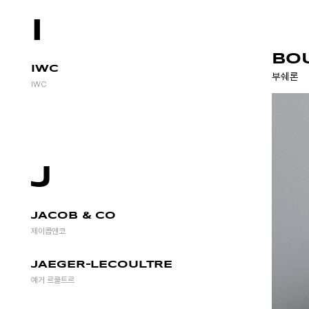
I
BO
IWC
부쉐론
IWC
J
JACOB & CO
제이콥앤코
JAEGER-LECOULTRE
예거 르쿨트르