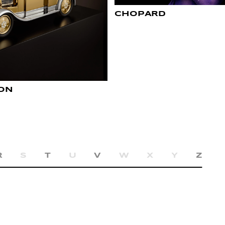
CHOPARD
TON
R
S
T
U
V
W
X
Y
Z