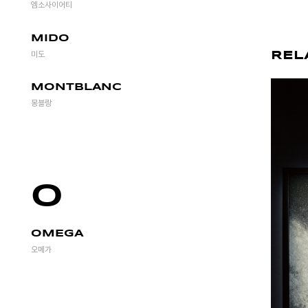
엠소사이어티
MIDO
REL
미도
MONTBLANC
몽블랑
O
OMEGA
오메가