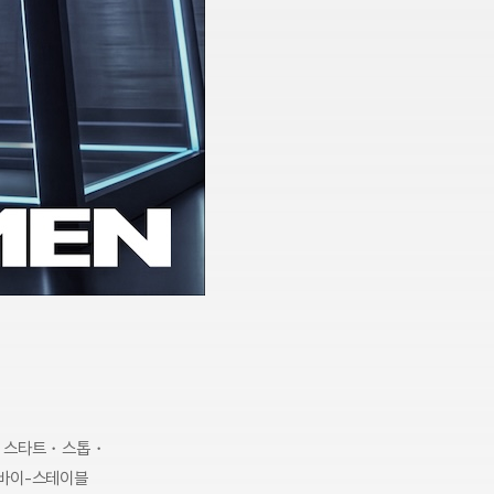
는 스타트・스톱・
 바이-스테이블