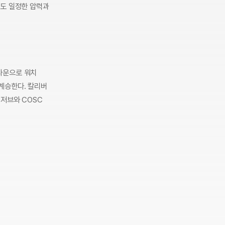
에도 일정한 압력과
라운으로 워치
계승한다. 칼리버
리저브와 COSC