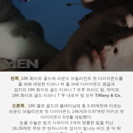
왼쪽_
18K 화이트 골드에 라운드 브릴리언트 컷 다이아몬드를
풀 파베 세팅한 티파니 락 풀 파베 다이아몬드 뱅글과
검지의 18K 화이트 골드 티파니 T 트루 와이드 링, 약지의
18K 화이트 골드 티파니 T 투 내로우 링 모두
Tiffany & Co.
오른쪽_
18K 옐로 골드와 플래티넘에 총 3.33캐럿에 이르는
라운드 브릴리언트 컷 다이아몬드 146개와 0.97캐럿 마키즈 컷
다이아몬드 8개를 세팅했다.
눈을 수놓은 핑크 사파이어 2개와 영롱한 빛을 지닌
16.26캐럿 쿠션 컷 탄자나이트 장식이 빛나는 버드 온 어 락