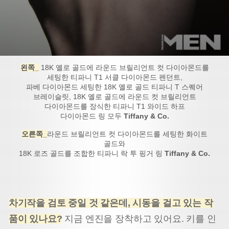
왼쪽_
18K 옐로 골드에 라운드 브릴리언트 컷 다이아몬드를
세팅한 티파니 T1 서클 다이아몬드 펜던트,
파베 다이아몬드 세팅한 18K 옐로 골드 티파니 T 스퀘어
브레이슬릿, 18K 옐로 골드에 라운드 컷 브릴리언트
다이아몬드를 장식한 티파니 T1 와이드 하프
다이아몬드 링 모두
Tiffany & Co.
오른쪽_
라운드 브릴리언트 컷 다이아몬드를 세팅한 화이트
골드와
18K 로즈 골드를 조합한 티파니 락 투 핑거 링
Tiffany & Co.
차기작을 검토 중일 것 같은데, 시동을 걸고 있는 작
품이 있나요?
지금 엔진을 장착하고 있어요. 키를 인