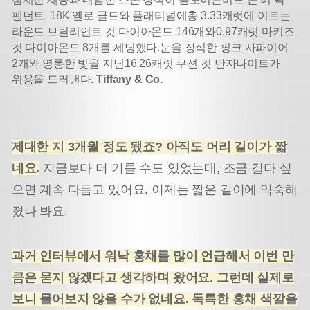
펜던트. 18K 옐로 골드와 플래티넘에
총 3.33캐럿에 이르는
라운드 브릴리언트 컷 다이아몬드 146개와
0.97캐럿 마키즈
컷 다이아몬드 8개를 세팅했다.
눈을 장식한 핑크 사파이어
2개와 영롱한 빛을 지닌
16.26캐럿 쿠션 컷 탄자나이트가
위용을 드러낸다.
Tiffany & Co.
제대한 지 3개월 정도 됐죠? 아직도 머리 길이가 짧
네요.
지금보다 더 기를 수도 있었는데, 조금 길다 싶
으면 계속 다듬고 있어요. 이제는 짧은 길이에 익숙해
졌나 봐요.
과거 인터뷰에서 워낙 홍채를 많이 언급해서 이번 만
큼은 묻지 않겠다고 생각하며 왔어요. 그런데 실제로
보니 물어보지 않을 수가 없네요. 독특한 홍채 색깔을