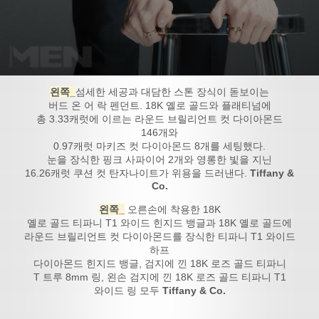
왼쪽_
섬세한 세공과 대담한 스톤 장식이 돋보이는
버드 온 어 락 펜던트. 18K 옐로 골드와 플래티넘에
총 3.33캐럿에 이르는 라운드 브릴리언트 컷 다이아몬드
146개와
0.97캐럿 마키즈 컷 다이아몬드 8개를 세팅했다.
눈을 장식한 핑크 사파이어 2개와 영롱한 빛을 지닌
16.26캐럿 쿠션 컷 탄자나이트가 위용을 드러낸다.
Tiffany &
Co.
왼쪽_
오른손에 착용한 18K
옐로 골드 티파니 T1 와이드 힌지드 뱅글과 18K 옐로 골드에
라운드 브릴리언트 컷 다이아몬드를 장식한 티파니 T1 와이드
하프
다이아몬드 힌지드 뱅글, 검지에 낀 18K 로즈 골드 티파니
T 트루 8mm 링, 왼손 검지에 낀 18K 로즈 골드 티파니 T1
와이드 링 모두
Tiffany & Co.