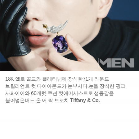
18K 옐로 골드와 플래티넘에 장식한
71개 라운드
브릴리언트 컷 다이아몬드가 눈부시다.
눈을 장식한 핑크
사파이어와 60캐럿 쿠션 컷
애머시스트로 생동감을
불어넣은
버드 온 어 락 브로치
Tiffany & Co.