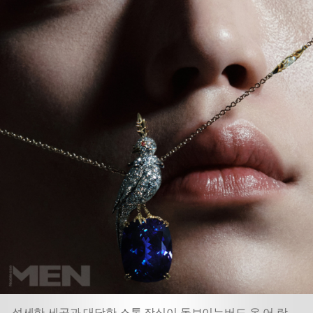
섬세한 세공과 대담한 스톤 장식이 돋보이는
버드 온 어 락