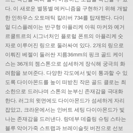
다. 이 새로운 별똥별 메커니즘을 구현하기 위해 개발
한 인하우스 오토매틱 칼리버 734를 탑재했다. 다이
얼 디스플레이는 반구형 아플리케 아워 마커와 예거
르쿨트르의 시그너처인 플로럴 폰트의 아플리케 숫
자로 이루어진 링으로 둘러싸여 있다. 2개의 링으로
이뤄진 베젤이 둘러싼 지름
36mm의 핑크 골드 케이
스는 36개의 젬스톤으로 섬세하게 장식해 궁극의 화
려함을 보여준다. 다양한 각도에서 빛이 통과할 수 있
도록 다이아몬드를 높이 떠받친 작은 골드 클로는 최
소한으로 드러나며 스톤의 눈부신 존재감을 극대화
한다. 러그의 윗면에도 다이아몬드가 섬세하게 자리
잡았고, 크라운에서는 인버트 세팅 다이아
몬드가 빛
나는 존재감을 드러낸다. 랑데부 데즐링 슈팅 스타는
블루 악어가죽 스트랩과 브레이슬릿 버전으로 선보