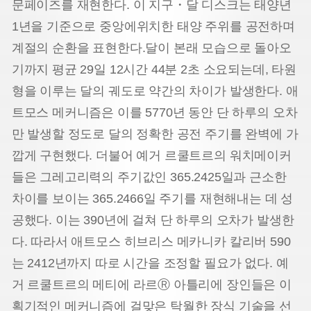
문페이즈를 재현한다. 이 지구・달 디스크는 태양년
1년을 기준으로 중앙에위치한 태양 주위를 공전하며
계절의 순환을 표현한다.
달이 본래 모습으로 돌아오
기까지 평균 29일 12시간 44분 2초 소요되는데, 타원
형을 이루는 달의 궤도로 약간의 차이가 발생한다. 애
트모스 메커니즘은 이를 5770년 동안 단 하루의 오차
만 발생할 정도로 달의 정확한 공전 주기를 완벽에 가
깝게 구현했다. 더불어 예거 르쿨트르의 워치메이커
들은 그레고리력의 주기
값인 365.2425일과 근소한
차이를 보이는 365.2466일 주기를 재현해내는 데 성
공했다. 이는 390년에 걸쳐 단 하루의 오차가 발생한
다. 따라서 애트모스 히브리스 메카니카 칼리버 590
는 2412년까지 따로 시간을 조정할 필요가 없다. 예
거 르쿨트르의 메티에 라르Ⓡ 아틀리에 장인들은 이
획기적인 메커니즘에 걸맞
은 탁월한 장식 기술을 선