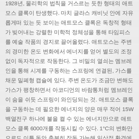
1928년, 물리학의 법칙을 거스르는 듯한 형태의 애트
모스 클록이 탄생했다. 마치 글라스 캐비닛 안에 자유
롭게
떠 있는 듯 보이는 애트모스 클록은 독창적 형태
가 빚어내는 강렬한 미학적 정체성을 통해 타임피스
를 예술 작품의 경지로 끌어올렸다. 애트모스는 주변
의 경미한 온도 변화에서 에너지를 얻어 별도의 조정
없이 독자적으로 작동한다. 그 비밀의 열쇠는 멤브레
인을 통해 시계를 구동하는 스프링에 연결된, 가스를
채운 밀폐형 캡슐에 있다. 주변 온도가 조금만 변해도
가스가 팽창하면서 아코디언의 바람통처럼 멤브레인
이 숨을 쉬듯 스프링이 와인딩되는 것. 애트모스 클록
을 구동하는 데 필요한 에너지의 양은 매우 적어 15W
백열전구 하
나에 불을 켤 수 있는 에너지만으로 애트
모스 클록 6000개를 작동시킬 수 있다. 1°C의 변화만
으로도 이틀 동안 충분히 작동 가능해 일상적 환경에