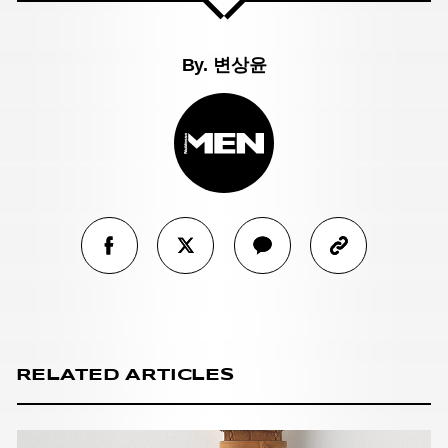
By.
변상윤
RELATED ARTICLES