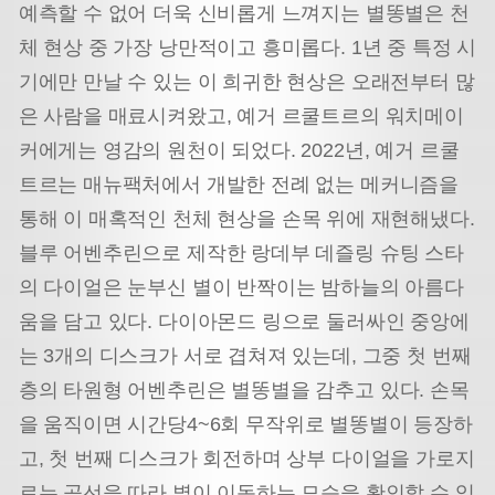
예측할 수 없어 더욱 신비롭게 느껴지는 별똥별은 천
체 현상 중 가장 낭만적이고 흥미롭다. 1년 중 특정 시
기에만 만날 수 있는 이 희귀한 현상은 오래전부터 많
은 사람을 매료시켜왔고, 예거 르쿨트르의 워치메이
커에게는 영감의 원천이 되었다. 2022년, 예거 르쿨
트르는 매뉴팩처에서 개발한 전례 없는 메커니즘을
통해 이 매
혹적인 천체 현상을 손목 위에 재현해냈다.
블루 어벤추린으로 제작한 랑데부 데즐링 슈팅 스타
의 다이얼은 눈부신 별이 반짝이는 밤하늘의 아름다
움을 담고 있다. 다이아몬드 링으로 둘러싸인 중앙에
는 3개의 디스크가 서로 겹쳐져 있는데, 그중 첫 번째
층의 타원형 어벤추린은 별똥별을 감추고 있다. 손목
을 움직이면 시간당
4~6회 무작위로 별똥별이 등장하
고, 첫 번째 디스크가 회전하며 상부 다이얼을 가로지
르는 곡선을 따라 별이 이동하는 모습을 확인할 수 있