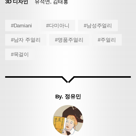
3D 디자인
유석연, 김태홍
#Damiani
#다미아니
#남성주얼리
#남자 주얼리
#명품주얼리
#주얼리
#목걸이
By.
정유민