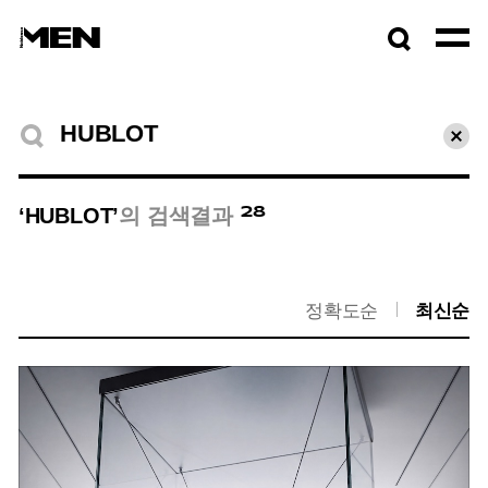
검색창
열기
검색결과
초기
28
‘HUBLOT’
의 검색결과
정확도순
최신순