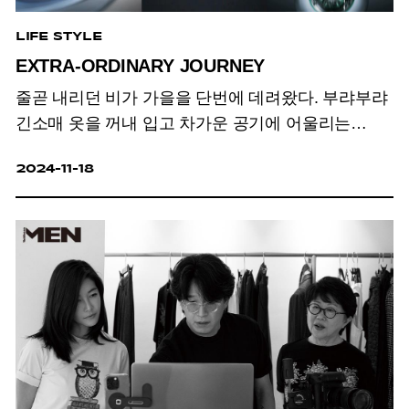
LIFE STYLE
EXTRA-ORDINARY JOURNEY
줄곧 내리던 비가 가을을 단번에 데려왔다.
부랴부랴
긴소매 옷을 꺼내 입고 차가운 공기에 어울리는
묵직하고도 따뜻한 향수를 뿌린다.
문득 이 계절을
2024-11-18
위한 새롭고 아름다운 것에 대한 호기심이
생겨난다면,
맨 노블레스가 전하는 비범한 물건을
발견해보시길.