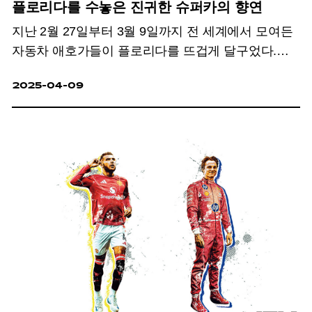
플로리다를 수놓은 진귀한 슈퍼카의 향연
지난 2월 27일부터 3월 9일까지 전 세계에서 모여든
자동차 애호가들이 플로리다를 뜨겁게 달구었다.
바로 자동차계의 아트 바젤이라 불리는 ‘2025
2025-04-09
모다마이애미’와 세계적 클래식카 행사이자 경매
이벤트 ‘아멜리아 콩쿠르 델레강스가 연이어 열렸기
때문이다.