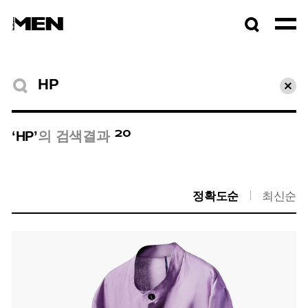
검색창
열기
검색결과
초기
20
‘HP’
의 검색결과
정확도순
최신순