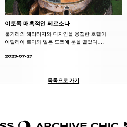
이토록 매혹적인 페르소나
불가리의 헤리티지와 디자인을 응집한 호텔이
이탈리아 로마와 일본 도쿄에 문을 열었다.
브랜드가 추구하는 호화로운 라이프스타일과 도시의
2023-07-27
아름다움을 십분 경험할 수 있다.
목록으로 가기
RCHIVE CHIC
BOLDN