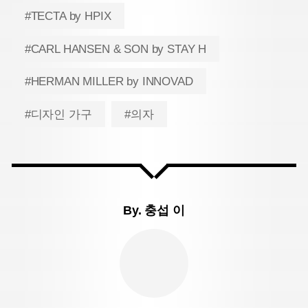
#TECTA by HPIX
#CARL HANSEN & SON by STAY H
#HERMAN MILLER by INNOVAD
#디자인 가구
#의자
By.
충섭 이