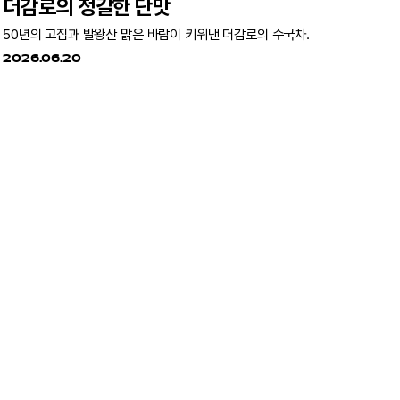
더감로의 정갈한 단맛
50년의 고집과 발왕산 맑은 바람이 키워낸 더감로의 수국차.
2026.06.20