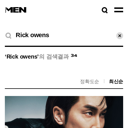
검색창
열기
검색결과
초기
34
‘Rick owens’
의 검색결과
정확도순
최신순