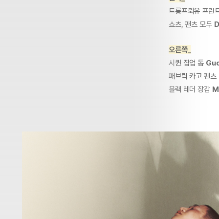
트롱프뢰유 프린트
쇼츠, 팬츠 모두
D
오른쪽_
시퀸 집업 톱
Guc
패브릭 카고 팬츠
블랙 레더 장갑
M