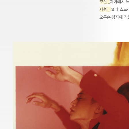
호진 _
아이래시 드
재형 _
멀티 스트
오른손 검지에 착