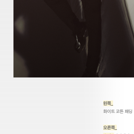
왼쪽_
화이트 코튼 패딩 
오른쪽_