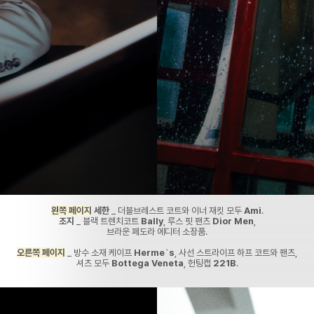
왼쪽 페이지
세한
_ 더블브레스트 코트와 이너 재킷 모두
Ami
.
조지
_ 블랙 트렌치코트
Bally
, 루스 핏 팬츠
Dior Men
,
브라운 페도라 에디터 소장품.
오른쪽 페이지
_ 방수 소재 케이프
Herme`s
, 사선 스트라이프 하프 코트와 팬츠,
셔츠 모두
Bottega Veneta
, 헌팅캡
221B
.