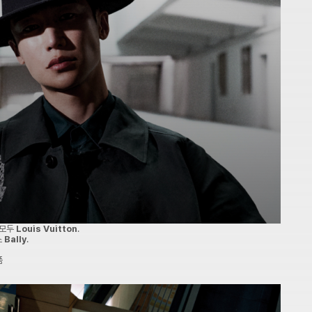
 모두
Louis Vuitton
.
스
Bally
.
품