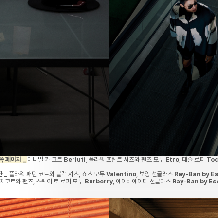
쪽 페이지 _
미니멀 카 코트
Berluti
, 플라워 프린트 셔츠와 팬츠 모두
Etro
, 태슬 로퍼
Tod
한 _
플라워 패턴 코트와 블랙 셔츠, 쇼츠 모두
Valentino
, 보잉 선글라스
Ray-Ban by Es
치코트와 팬츠, 스퀘어 토 로퍼 모두
Burberry
, 에이비에이터 선글라스
Ray-Ban by Ess