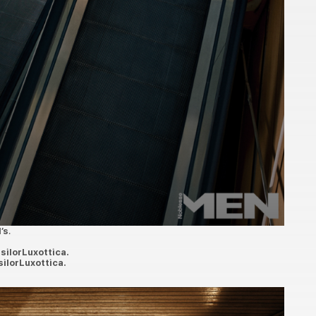
’s
.
silorLuxottica.
ilorLuxottica.