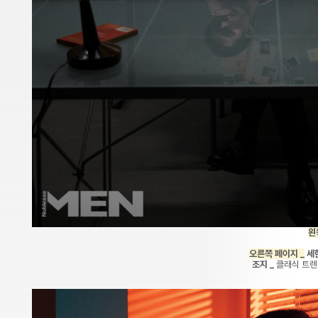
왼
오른쪽 페이지 _
세
조지 _
클래식 트렌