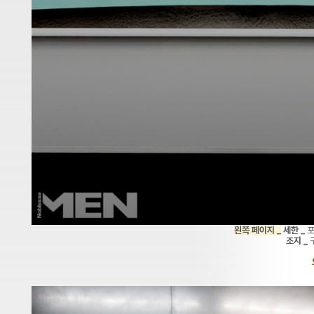
왼쪽 페이지 _
세한 _
포
조지 _