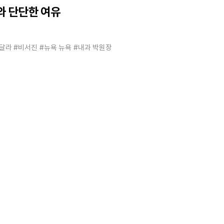
와 단단한 여유
라달라
#비서진
#뉴욕 뉴욕
#내과 박원장