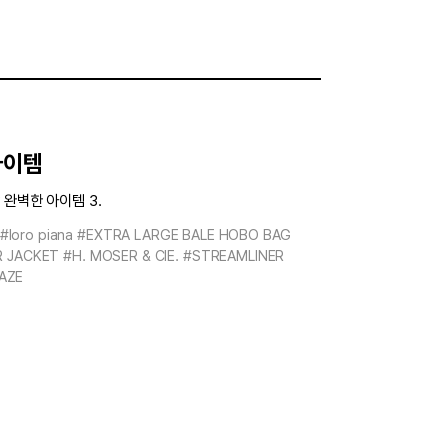
아이템
완벽한 아이템 3.
#loro piana
#EXTRA LARGE BALE HOBO BAG
R JACKET
#H. MOSER & CIE.
#STREAMLINER
AZE