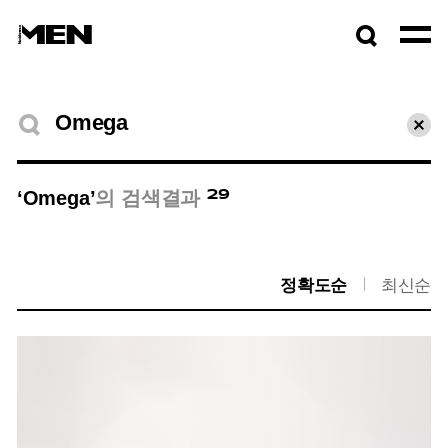
검색창
열기
검색결과
초기
29
‘Omega’
의 검색결과
정확도순
최신순