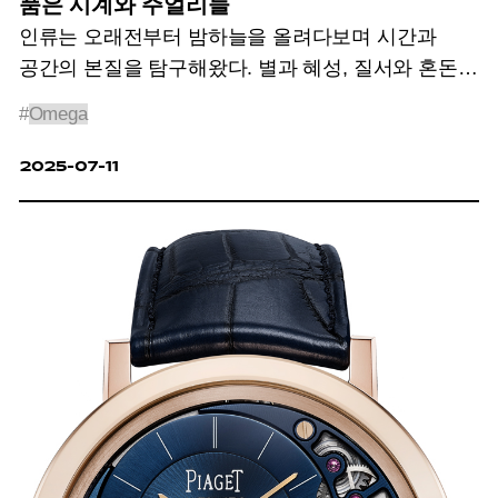
품은 시계와 주얼리들
인류는 오래전부터 밤하늘을 올려다보며 시간과
공간의 본질을 탐구해왔다. 별과 혜성, 질서와 혼돈이
빚어낸 우주의 신비는 손안에 품고 싶을 만큼
#
Omega
매혹적이기에! 경이로운 시공간 속, 초월적
아름다움과 정밀성을 품은 여덟 점의 시계와
2025-07-11
주얼리가 펼쳐진다.