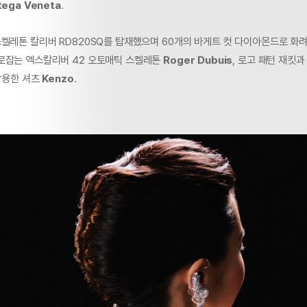
tega Veneta
.
스켈레톤 칼리버 RD820SQ를 탑재했으며 60개의 바게트 컷 다이아몬드로 화
로잡는 엑스칼리버 42 오토매틱 스켈레톤
Roger Dubuis
, 로고 패턴 재킷과
 착용한 셔츠
Kenzo
.