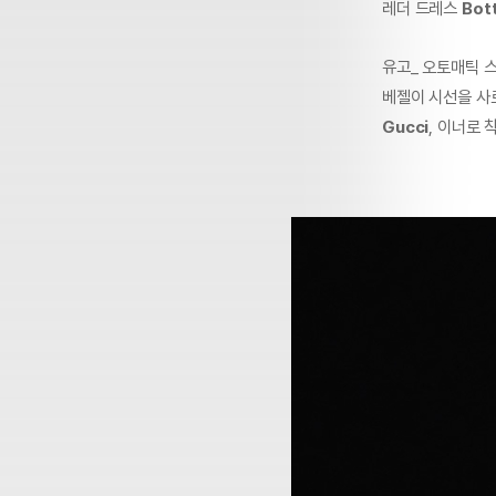
레더 드레스
Bot
유고_ 오토매틱 
베젤이 시선을 사
Gucci
, 이너로