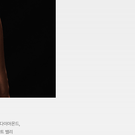
 다이아몬드,
스트 밸리