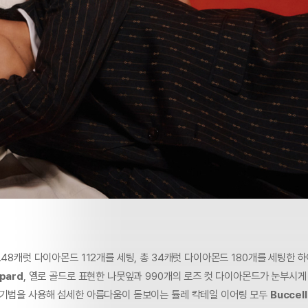
.48캐럿 다이아몬드 112개를 세팅, 총 34캐럿 다이아몬드 180개를 세팅한 
pard
, 옐로 골드로 표현한 나뭇잎과 990개의 로즈 컷 다이아몬드가 눈부시게
 기법을 사용해 섬세한 아름다움이 돋보이는 튤레 칵테일 이어링 모두
Buccell