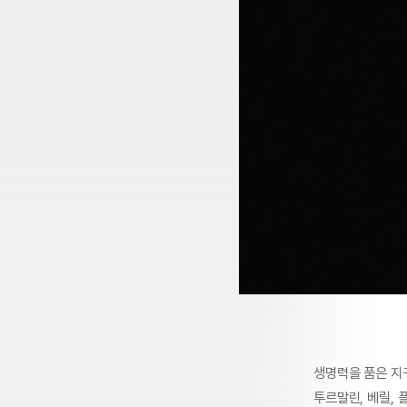
생명력을 품은 지
투르말린, 베릴,