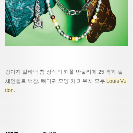
강아지 발바닥 참 장식의 키폴 반둘리에 25 백과 펄
체인벨트 백참, 뼈다귀 모양 키 파우치 모두
Louis Vui
tton
.