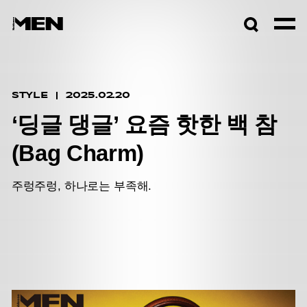
검색창
열기
STYLE
2025.02.20
‘딩글 댕글’ 요즘 핫한 백 참
(Bag Charm)
주렁주렁, 하나로는 부족해.