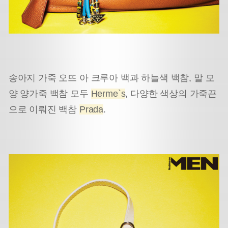
송아지 가죽 오뜨 아 크루아 백과 하늘색 백참, 말 모
양 양가죽 백참 모두
Herme`s
, 다양한 색상의 가죽끈
으로 이뤄진 백참
Prada
.