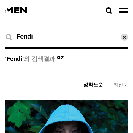
검색창
열기
검색결과
초기
97
‘Fendi’
의 검색결과
정확도순
최신순