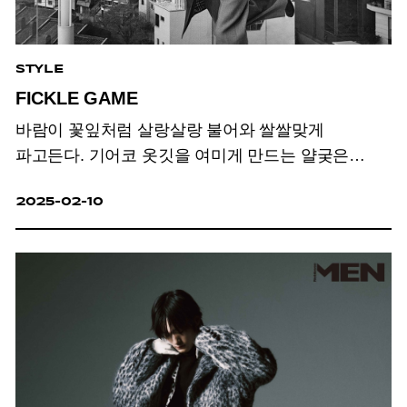
STYLE
FICKLE GAME
바람이 꽃잎처럼 살랑살랑 불어와 쌀쌀맞게
파고든다. 기어코 옷깃을 여미게 만드는 얄궂은
봄바람.
2025-02-10