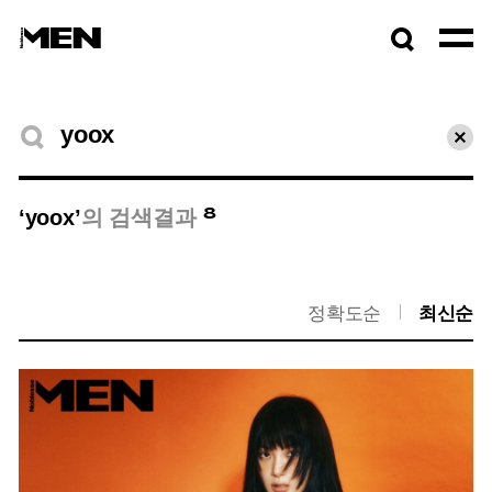
검색창
열기
검색결과
초기
8
‘yoox’
의 검색결과
정확도순
최신순