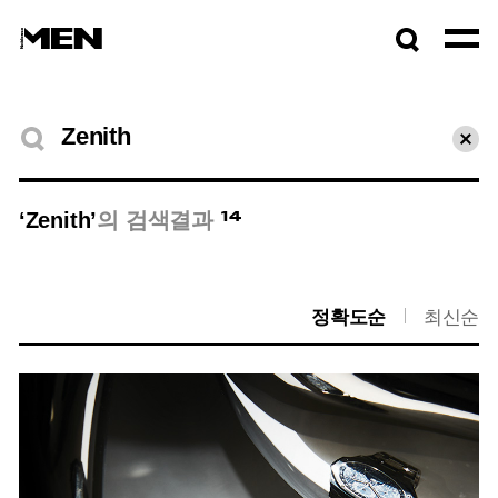
검색창
열기
검색결과
초기
14
‘Zenith’
의 검색결과
정확도순
최신순