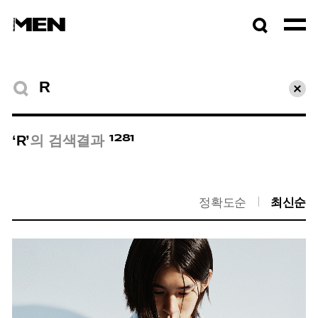
검색창
열기
검색결과
초기
1281
‘R’
의 검색결과
정확도순
최신순