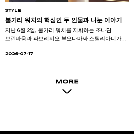
STYLE
불가리 워치의 핵심인 두 인물과 나눈 이야기
지난 6월 2일, 불가리 워치를 지휘하는 조나단
브린바움과 파브리지오 부오나마싸 스틸리아니가
한국을 찾았다. 비즈니스와 미학이라는 서로 다른
2026-07-17
세계를 바라보는 두 인물의 시선이 교차하는
지점에서 맞닿은 불가리 워치의 세계, 그리고 새롭게
진화한 옥토 피니씨모 37mm에 관한 이야기를
나눴다.
MORE