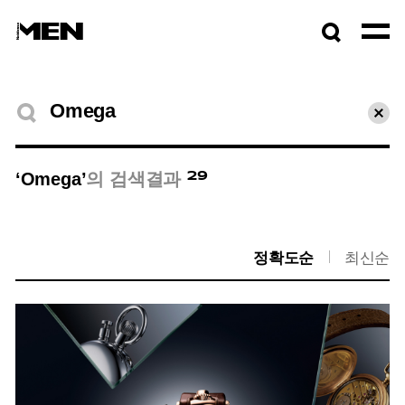
검색창
열기
검색결과
초기
29
‘Omega’
의 검색결과
정확도순
최신순