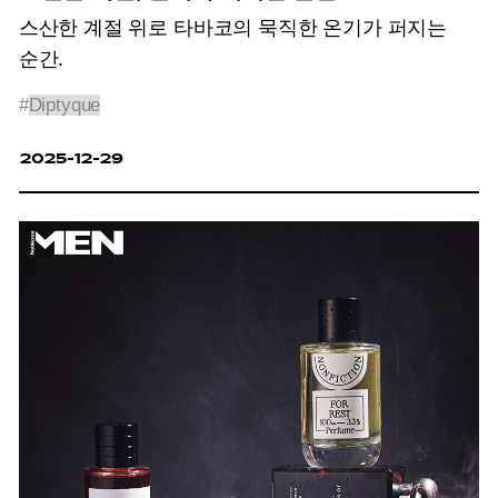
스산한 계절 위로 타바코의 묵직한 온기가 퍼지는
순간.
#
Diptyque
2025-12-29