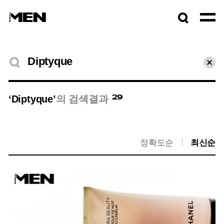
검색창
열기
검색결과
초기
29
‘Diptyque’
의 검색결과
정확도순
최신순