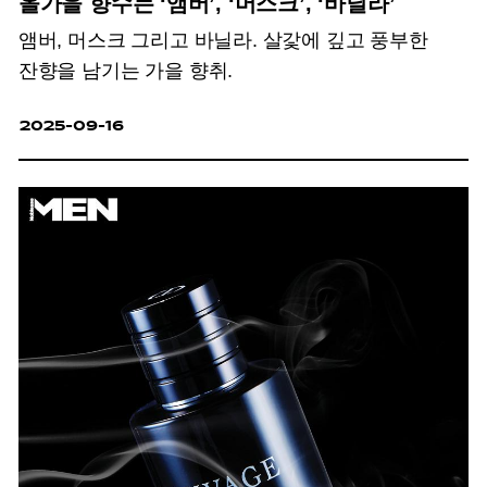
올가을 향수는 ‘앰버’, ‘머스크’, ‘바닐라’
앰버, 머스크 그리고 바닐라. 살갗에 깊고 풍부한
잔향을 남기는 가을 향취.
2025-09-16