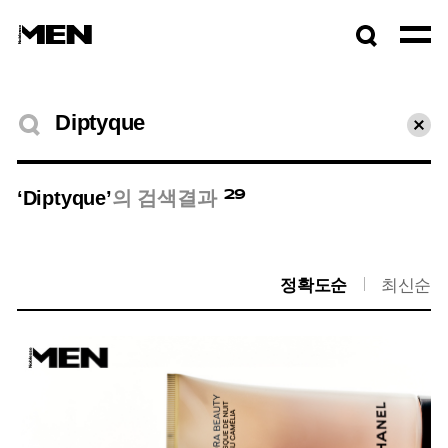
검색창
열기
검색결과
초기
29
‘Diptyque’
의 검색결과
정확도순
최신순