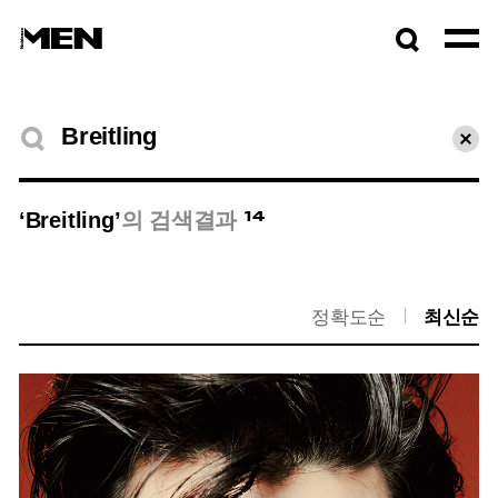
검색창
열기
검색결과
초기
14
‘Breitling’
의 검색결과
정확도순
최신순