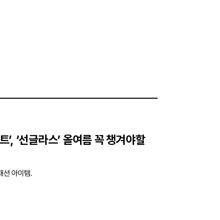
코트’, ‘선글라스’ 올여름 꼭 챙겨야할
 패션 아이템.