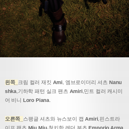
왼쪽_
크림 컬러 재킷
Ami
, 엠브로이더리 셔츠
Nanu
shka
,
기하학 패턴 실크 팬츠
Amiri
,
민트 컬러 캐시미
어 비니
Loro Piana
.
오른쪽_
스팽글 셔츠와 뉴스보이 캡
Amiri
,
핀스트라
이프 팬츠
Miu Miu,
청키한 레더 부츠
Emporio Arma