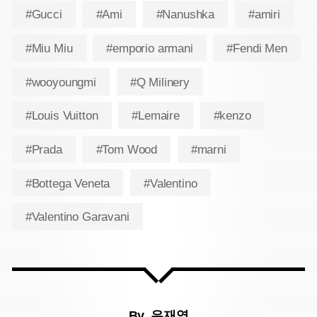
#Gucci
#Ami
#Nanushka
#amiri
#Miu Miu
#emporio armani
#Fendi Men
#wooyoungmi
#Q Milinery
#Louis Vuitton
#Lemaire
#kenzo
#Prada
#Tom Wood
#marni
#Bottega Veneta
#Valentino
#Valentino Garavani
By.
유재영