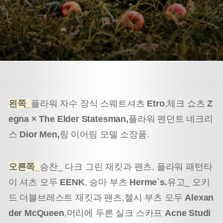
왼쪽_
플라워 자수 장식 스웨트셔츠
Etro
,
체크 쇼츠
Z
egna × The Elder Statesman,
플라워 펜던트 네크리
스
Dior Men,
링 이어링 모델 소장품.
오른쪽_
승찬_ 다크 그린 재킷과 팬츠, 플라워 패턴
타
이 셔츠 모두
EENK
, 승마 부츠
Herme`s.
유고_ 오키
드 더블브레스트 재킷과 팬츠,
첼시 부츠 모두
Alexan
der McQueen
,
머리에 두른 실크 스카프
Acne Studi