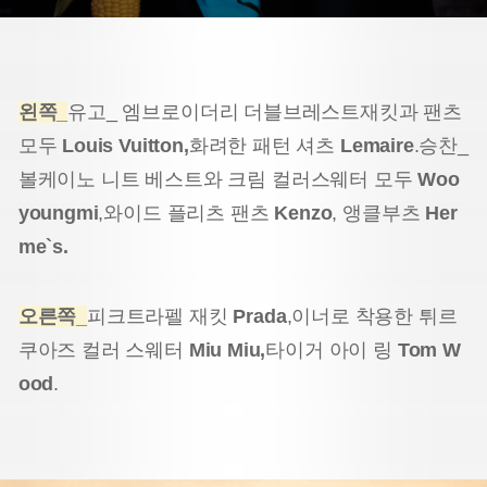
왼쪽_
유고_ 엠브로이더리 더블브레스트
재킷과 팬츠
모두
Louis Vuitton,
화려한 패턴 셔츠
Lemaire
.
승찬_
볼케이노 니트 베스트와 크림 컬러
스웨터 모두
Woo
youngmi
,
와이드 플리츠 팬츠
Kenzo
, 앵클부츠
Her
me`s.
오른쪽_
피크트라펠 재킷
Prada
,
이너로 착용한 튀르
쿠아즈 컬러 스웨터
Miu Miu,
타이거 아이 링
Tom W
ood
.