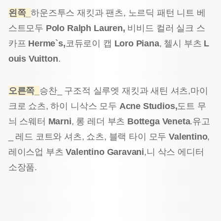
왼쪽_
하운즈투스 재킷과 팬츠, 노르딕 패턴 니트 베
스트
모두
Polo Ralph Lauren,
비비드 컬러 실크 스
카프
Herme`s,
코듀로이 캡
Loro Piana
, 첼시 부츠
L
ouis Vuitton
.
오른쪽_
승찬_ 구조적 실루엣 재킷과 새틴 셔츠,
마이
크로 쇼츠, 하이 니삭스 모두
Acne Studios,
도트 무
늬 스웨터
Marni
, 롱 레더 부츠
Bottega Veneta
.
유고
_ 레드 코트와 셔츠, 쇼츠, 블랙 타이 모두
Valentino
,
레이스업 부츠
Valentino Garavani
,
니 삭스 에디터
소장품.