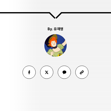
By.
유재영