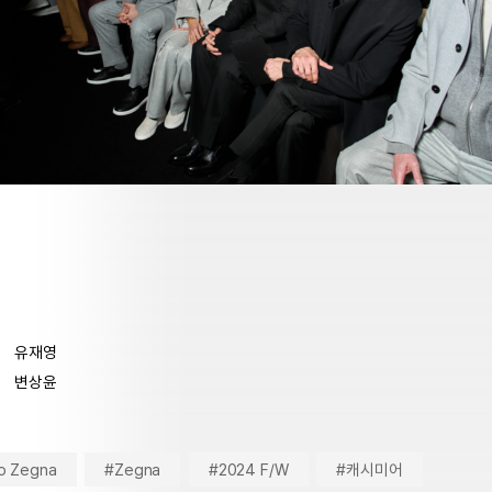
유재영
변상윤
o Zegna
#Zegna
#2024 F/W
#캐시미어