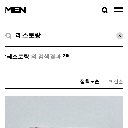
검색창
열기
검색결과
초기
76
‘레스토랑’
의 검색결과
정확도순
최신순