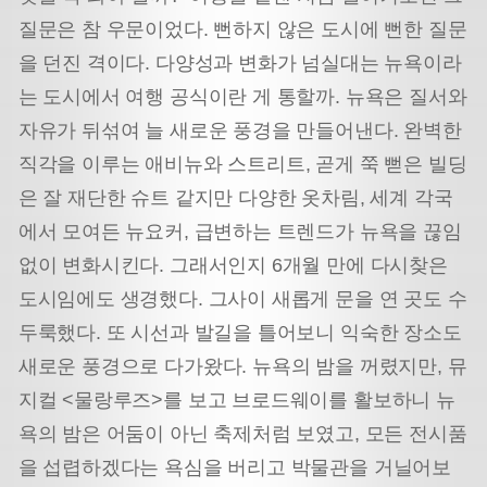
질문은 참 우문이었다. 뻔하지 않은 도시에 뻔한 질문
을 던진 격이다. 다양성과 변화가 넘실대는 뉴욕이라
는 도시에서 여행 공식이란 게 통할까. 뉴욕은 질서와
자유가 뒤섞여 늘 새로운 풍경을 만들어낸다. 완벽한
직각을 이루는 애비뉴와 스트리트, 곧게 쭉 뻗은 빌딩
은 잘 재단한 슈트 같지만 다양한 옷차림, 세계 각국
에서 모여든 뉴요커, 급변하는 트렌드가 뉴욕을 끊임
없이 변화시킨다. 그래서인지 6개월 만에 다시찾은
도시임에도 생경했다. 그사이 새롭게 문을 연 곳도 수
두룩했다. 또 시선과 발길을 틀어보니 익숙한 장소도
새로운 풍경으로 다가왔다. 뉴욕의 밤을 꺼렸지만, 뮤
지컬 <물랑루즈>를 보고 브로드웨이를 활보하니 뉴
욕의 밤은 어둠이 아닌 축제처럼 보였고, 모든 전시품
을 섭렵하겠다는 욕심을 버리고 박물관을 거닐어보