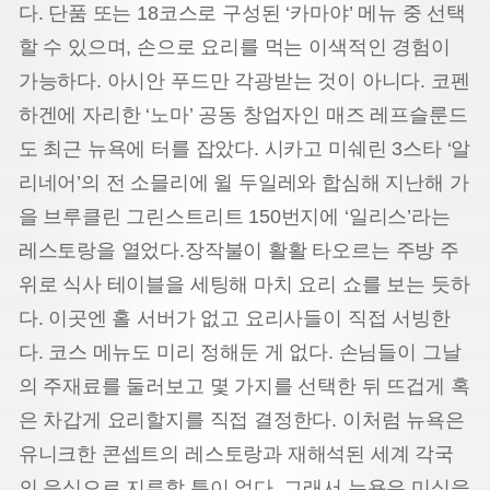
다. 단품 또는 18코스로 구성된 ‘카마야’ 메뉴 중 선택
할 수 있으며, 손으로 요리를 먹는 이색적인 경험이
가능하다. 아시안 푸드만 각광받는 것이 아니다. 코펜
하겐에 자리한 ‘노마’ 공동 창업자인 매즈 레프슬룬드
도 최근 뉴욕에 터를 잡았다. 시카고 미쉐린 3스타 ‘알
리네어’의 전 소믈리에 윌 두일레와 합심해 지난해 가
을 브루클린 그린스트리트 150번지에 ‘일리스’라는
레스토랑을 열었다.장작불이 활활 타오르는 주방 주
위로 식사 테이블을 세팅해 마치 요리 쇼를 보는 듯하
다. 이곳엔 홀 서버가 없고 요리사들이 직접 서빙한
다. 코스 메뉴도 미리 정해둔 게 없다. 손님들이 그날
의 주재료를 둘러보고 몇 가지를 선택한 뒤 뜨겁게 혹
은 차갑게 요리할지를 직접 결정한다. 이처럼 뉴욕은
유니크한 콘셉트의 레스토랑과 재해석된 세계 각국
의 음식으로 지루할 틈이 없다. 그래서 뉴욕은 미식을