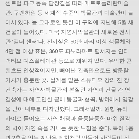
센트럴 파크 동쪽 담장길을 따라 메트로폴리탄미술
관, 구겐하임 등 세계적 수준의 박물관과 미술관이 늘
어서 있다. 늘 그대로인 듯한 이 구역에 지난해 5월 새
건물이 들어섰다. 미국 자연사박물관의 새로운 전시
관 ‘길더 센터’다. 전시실은 50만 마리 이상 생물체와
4만 점 이상 표본, 360도 파노라마로 펼쳐지는 인터
랙티브 디스플레이관 등으로 채워져 있다. 유익한 콘
텐츠도 인상적이지만, 빼어난 건축만으로도 방문할
가치가 충분한 곳. 설계를 맡은 스튜디오 강의 진 장
건축가는 자연사박물관의 본질인 자연과 건물 간 연
결성에 대해 고민한 끝에 동굴과 협곡, 빙하에서 영감
을 받아 내부를 디자인했다. 그래서일까. 원형 유리
사이로 들어오는 자연 채광과 울퉁불퉁한 바위 질감
의 벽이 자연 속을 거니는 듯한 느낌을 준다. 특히 1층
과 2층을 잇는 계단은 벤치처럼 만들어 사람들이 잠