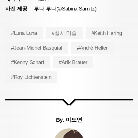
사진 제공
루나 루나(©Sabina Sarnitz)
#Luna Luna
#설치 미술
#Keith Haring
#Jean-Michel Basquiat
#André Heller
#Kenny Scharf
#Arik Brauer
#Roy Lichtenstein
By.
이도연