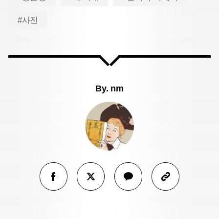
#사진
By.
nm