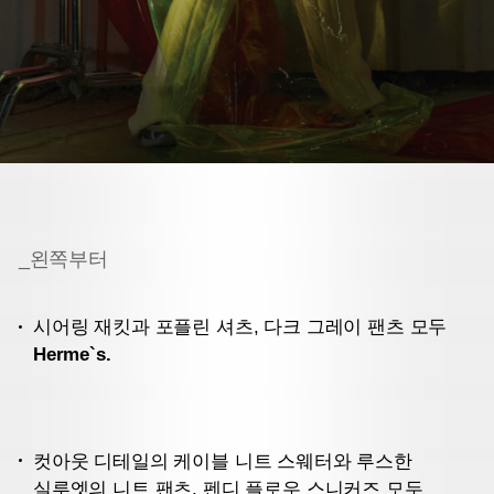
_왼쪽부터
시어링 재킷과 포플린 셔츠, 다크 그레이 팬츠 모두
Herme`s.
컷아웃 디테일의 케이블 니트 스웨터와 루스한
실루엣의 니트 팬츠, 펜디 플로우 스니커즈 모두