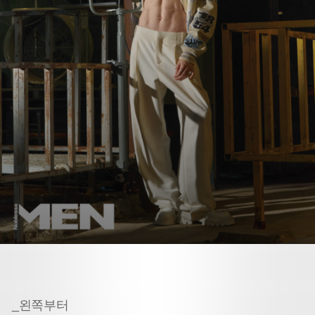
_왼쪽부터