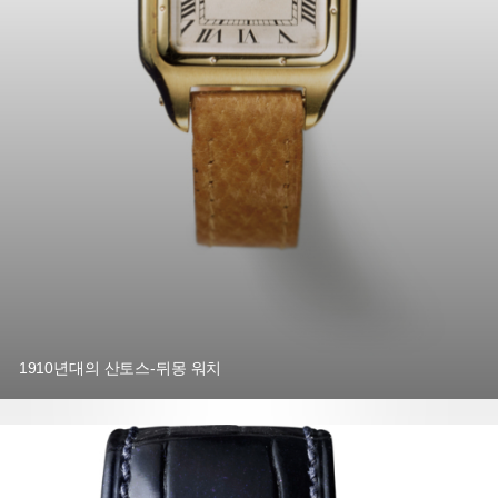
1910년대의 산토스-뒤몽 워치