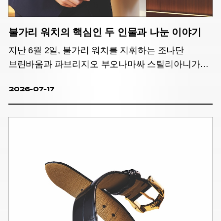
불가리 워치의 핵심인 두 인물과 나눈 이야기
지난 6월 2일, 불가리 워치를 지휘하는 조나단
브린바움과 파브리지오 부오나마싸 스틸리아니가
한국을 찾았다. 비즈니스와 미학이라는 서로 다른
2026-07-17
세계를 바라보는 두 인물의 시선이 교차하는
지점에서 맞닿은 불가리 워치의 세계, 그리고 새롭게
진화한 옥토 피니씨모 37mm에 관한 이야기를
나눴다.