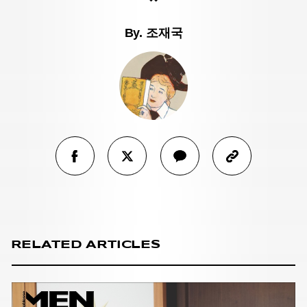
By.
조재국
RELATED ARTICLES