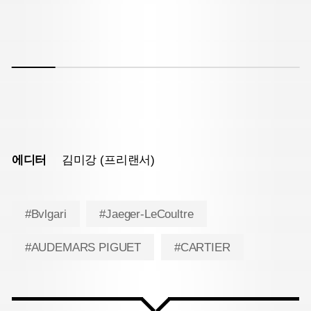
에디터
김미강 (프리랜서)
#Bvlgari
#Jaeger-LeCoultre
#AUDEMARS PIGUET
#CARTIER