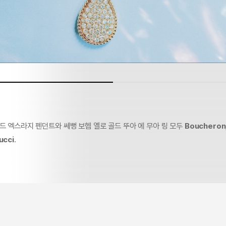
드 엑스라지 펜던트와 쎄뻥 보헴 옐로 골드 뚜아 에 무아 링 모두
Boucheron
ucci
.