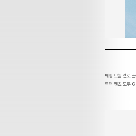
쎄뻥 보헴 옐로 골
트랙 팬츠 모두
G