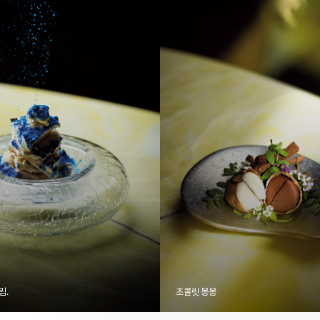
림.
초콜릿 봉봉