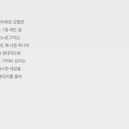
마카세’로 강렬한
 1층 와인 숍
모노로그’라는
, 매 시즌 하나의
을 현대적으로
. 가리비 요리는
화사한 색감을
 봉오리를 올려