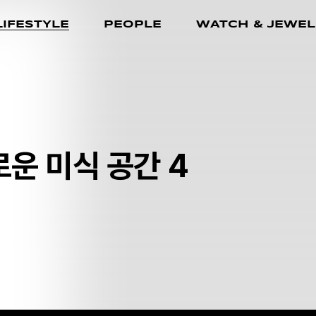
LIFESTYLE
PEOPLE
WATCH & JEWEL
로운 미식 공간 4