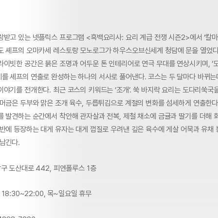
랑받고 있는 넷플릭스 프로그램 <흑백요리사: 요리 계급 전쟁 시즌2>에서 ‘칼
도 셰프의 오마카세 레스토랑 모노로그가 하우스오브신세계 청담에 문을 열었다.
라이빗한 공간은 붉은 조명과 어두운 톤 인테리어로 연극 무대를 연상시키며, ‘
를 셰프의 연출로 완성하는 하나의 서사로 풀어낸다. 코스는 두 달마다 바뀌는데
이야기를 전개한다. 최근 코스의 키워드는 ‘조개’. 쑥 바지락 요리는 도다리쑥국
 머금은 두부와 맑은 조개 육수, 두릅튀김으로 계절의 변화를 섬세하게 연출한다
를 발견하는 순간에서 착안해 관자살과 전복, 제철 채소에 금귤과 딸기를 더해 
후반에 등장하는 대게 유자는 대게 껍질로 우려낸 깊은 육수에 게살 어묵과 유채
 남긴다.
구 도산대로 442, 피엔폴루스 1층
18:30~22:00, 목~일요일 휴무