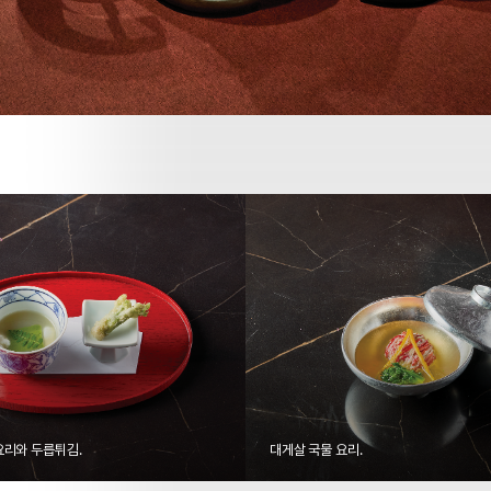
요리와 두릅튀김.
대게살 국물 요리.