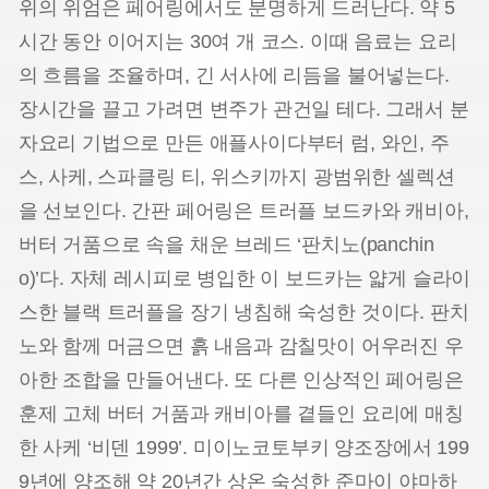
위의 위엄은 페어링에서도 분명하게 드러난다. 약 5
시간 동안 이어지는 30여 개 코스. 이때 음료는 요리
의 흐름을 조율하며, 긴 서사에 리듬을 불어넣는다.
장시간을 끌고 가려면 변주가 관건일 테다. 그래서 분
자요리 기법으로 만든 애플사이다부터 럼, 와인, 주
스, 사케, 스파클링 티, 위스키까지 광범위한 셀렉션
을 선보인다. 간판 페어링은 트러플 보드카와 캐비아,
버터 거품으로 속을 채운 브레드 ‘판치노(panchin
o)’다. 자체 레시피로 병입한 이 보드카는 얇게 슬라이
스한 블랙 트러플을 장기 냉침해 숙성한 것이다. 판치
노와 함께 머금으면 흙 내음과 감칠맛이 어우러진 우
아한 조합을 만들어낸다. 또 다른 인상적인 페어링은
훈제 고체 버터 거품과 캐비아를 곁들인 요리에 매칭
한 사케 ‘비덴 1999’. 미이노코토부키 양조장에서 199
9년에 양조해 약 20년간 상온 숙성한 준마이 야마하