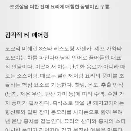
조갯살을 더한 전채 요리에 매칭한 동방미인 우롱.
감각적 티 페어링
도쿄의 미쉐린 3스타 레스토랑 사젠카. 셰프 가와타
도모야는 차를 파인다이닝의 언어로 끌어들인 대표
적 인물이다. 이곳에서 차는 단순한 음료가 아니라 때
로는 소스처럼, 때로는 클렌저처럼 요리의 풍미를 조
율하는 핵심 요소로 기능한다. 찻잎, 온도, 추출 방식
(냉침, 저온 우림, 탄산 가미 등)에 따라 수백, 수천 가
지 풍미가 펼쳐진다. 흑식초로 맛을 낸 돼지고기에는
향신료와 말린 장미 봉오리를 사이폰으로 함께 우려
낸 운남 홍차를 곁들인다. 요리의 산미와 홍차의 스파
이시한 풍미가 겹쳐지며 깊고 묵직한 여운을 만든다.