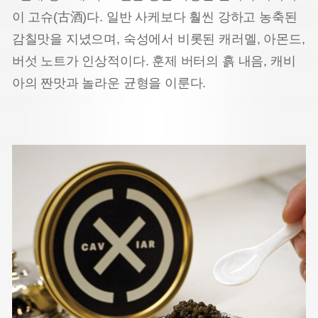
이 고슈(古酒)다. 일반 사케보다 훨씬 강하고 농축된
감칠맛을 지녔으며, 숙성에서 비롯된 캐러멜, 아몬드,
버섯 노트가 인상적이다. 훈제 버터의 흙 내음, 캐비
아의 짠맛과 놀라운 균형을 이룬다.