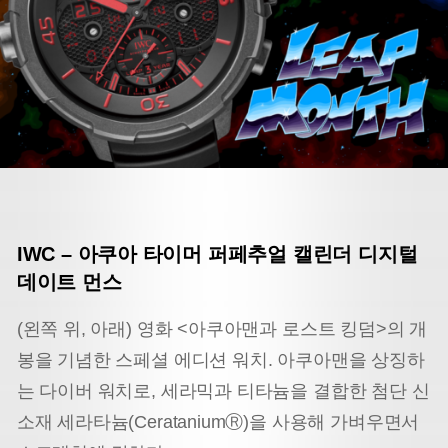
IWC – 아쿠아 타이머 퍼페추얼 캘린더 디지털
데이트 먼스
(왼쪽 위, 아래) 영화 <아쿠아맨과 로스트 킹덤>의 개
봉을 기념한 스페셜 에디션 워치. 아쿠아맨을 상징하
는 다이버 워치로, 세라믹과 티타늄을 결합한 첨단 신
소재 세라타늄(CerataniumⓇ)을 사용해 가벼우면서