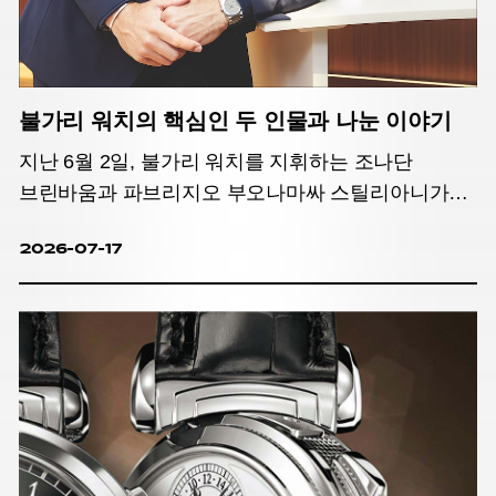
불가리 워치의 핵심인 두 인물과 나눈 이야기
지난 6월 2일, 불가리 워치를 지휘하는 조나단
브린바움과 파브리지오 부오나마싸 스틸리아니가
한국을 찾았다. 비즈니스와 미학이라는 서로 다른
2026-07-17
세계를 바라보는 두 인물의 시선이 교차하는
지점에서 맞닿은 불가리 워치의 세계, 그리고 새롭게
진화한 옥토 피니씨모 37mm에 관한 이야기를
나눴다.