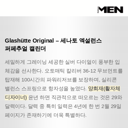
Glashütte Original
–
세나토 엑설런스
퍼페추얼 캘린더
세밀하게 그레이닝 세공한 실버 다이얼이 풍부한 입
체감을 선사한다. 오토매틱 칼리버 36-12 무브먼트를
탑재해 100시간의 파워리저브를 보장하며, 실리콘
밸런스 스프링으로 항자성을 높였다.
양희재(활자체
디자이너)
윤년 하면 직관적으로 떠오르는 것은 29와
달력이다. 달력 중 특히 일력은 4년에 한 번 2월 29일
페이지가 존재하기에 더욱 특별하다.