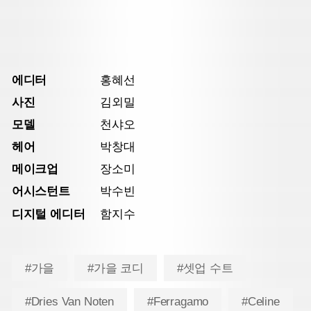
에디터
홍혜선
사진
김외밀
모델
천샤오
헤어
박창대
메이크업
장소미
어시스턴트
박수빈
디지털 에디터
함지수
#가을
#가을 코디
#셋업 수트
#Dries Van Noten
#Ferragamo
#Celine