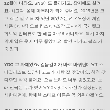
12월에 나와요. SNS에도 올라가고, 잡지에도 실려
요.
최고다. 올해 마무리가 되게 좋네요. 2025년은 크
고 작은 일로 꽉 차 있던 해였거든요. <오징어 게임
시즌 3>, <킹 오브 킹스>, <조각 도시>가 공개됐고,
화보와 인터뷰로 한 해를 마무리하니까요. 특히 마지
막에 입은 옷이 너무 좋았어요. 빨간 시카고 불스 가
죽 점퍼.
YDG 그 자체였죠. 걸음걸이가 바로 바뀌던데요?
스
타일리스트 실장님 코드가 저랑 잘 맞았어요. 척척 갖
다주면 착착 붙어요. 오늘 노래도 너무 좋았고요. 노
래 선곡은 누가 했어요? 아, 맞다. 사진가 실장님. 전
시한다던데. 함께한 스태프 이름은 꼭 외워야겠어요.