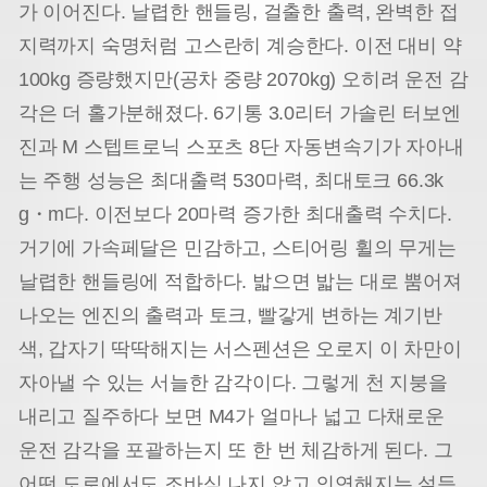
가 이어진다. 날렵한 핸들링, 걸출한 출력, 완벽한 접
지력까지 숙명처럼 고스란히 계승한다. 이전 대비 약
100kg 증량했지만(공차 중량 2070kg) 오히려 운전 감
각은 더 홀가분해졌다. 6기통 3.0리터 가솔린 터보엔
진과 M 스텝트로닉 스포츠 8단 자동변속기가 자아내
는 주행 성능은 최대출력 530마력, 최대토크 66.3k
g・m다. 이전보다 20마력 증가한 최대출력 수치다.
거기에 가속페달은 민감하고, 스티어링 휠의 무게는
날렵한 핸들링에 적합하다. 밟으면 밟는 대로 뿜어져
나오는 엔진의 출력과 토크, 빨갛게 변하는 계기반
색, 갑자기 딱딱해지는 서스펜션은 오로지 이 차만이
자아낼 수 있는 서늘한 감각이다. 그렇게 천 지붕을
내리고 질주하다 보면 M4가 얼마나 넓고 다채로운
운전 감각을 포괄하는지 또 한 번 체감하게 된다. 그
어떤 도로에서도 조바심 나지 않고 의연해지는 설득