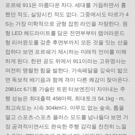
포르쉐 911은 아름다운 차다. 세대를 거듭하면서 흉
했던 적도, 실망시킨 적도 없다. 그중에서도 타르가 4
S는 가장 미학적으로 균형 잡힌 라인을 자랑한다. 원
형 LED 헤드라이트를 담은 전면부부터 랩어라운드
형 리어윈도를 갖춘 후면부까지 모든 것을 잇는 선을
접하다 보면 포르쉐가 제시하는 미래적 언어를 이해
하게 된다. 한편 공도 위에서 911이라는 고유명사는
여전히 맹렬한 힘을 발한다. 가속페달을 깊숙이 밟으
면 독보적 배기음과 함께 격이 다른 쾌감이 찾아온다.
2981cc 6기통 가솔린 트윈 터보엔진이 자아내는 주
행 성능은 최대출력 458마력, 최대토크 54.1kg・m,
최고속도는 시속 304km다. 아무도 없는 숲속, 톱을
열고 스포츠-스포츠 플러스 모드를 넘나들다 보면 가
장 공격적이면서도 완숙한 주행 감각을 찬찬히 느낄