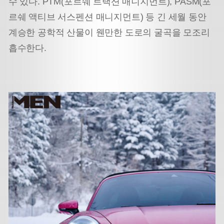
수 있다. PTM(포르쉐 트랙션 매니지먼트), PASM(포
르쉐 액티브 서스펜션 매니지먼트) 등 긴 세월 동안
계승한 공학적 산물이 웬만한 도로의 굴곡을 모조리
흡수한다.