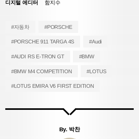
디지털 에디터
함지수
#자동차
#PORSCHE
#PORSCHE 911 TARGA 4S
#Audi
#AUDI RS E-TRON GT
#BMW
#BMW M4 COMPETITION
#LOTUS
#LOTUS EMIRA V6 FIRST EDITION
By.
박찬