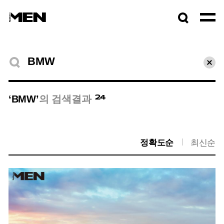
검색창
열기
검색결과
초기
24
‘BMW’
의 검색결과
정확도순
최신순