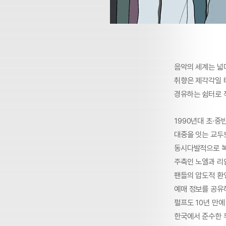
음악의 세계는 넓
취향은 제각각일 터
경유하는 쉼터로 
1990년대 초·
대중을 잇는 교두
동시다발적으로 복
주축인 노엘과 리암
팬들의 압도적 환
예매 정보를 공유
펄프도 10년 만에
한국에서 준수한 