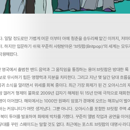
다. 일탈 정도로만 가볍게 머문 이부터 아예 청춘을 송두리째 맡긴 이까지, 저마
. 하지만 입문하기 쉬워 꾸준히 사랑받아온 ‘브릿팝(Britpop)’의 세계는 모두
작용해왔다.
중반 영국에서 출범한 밴드 음악과 그 움직임을 통칭하는 용어 브릿팝은 방대한 
보로 무시하기 힘든 영향력과 지분을 차지한다. 그리고 지난 몇 달간 당대 흐름
귀 소식을 알리면서 위세를 회복 중이다. 최근 가장 화제가 된 건 오아시스의 
 갤러거 형제의 불화로 2009년 갑자기 해체된 뒤 15년 만에 극적으로 재회한
영이 이어졌다. 해외에서는 1000만 원짜리 암표가 경매에 오르는 해프닝이 벌
하는 커뮤니티가 여럿 생겨났다. 그뿐 아니다. 오아시스를 포함한 브릿팝 주역 
 북미 투어를 발표하며 화제에 박차를 가했다. 꾸준히 앨범 작업과 공연을 이어온
무대를 꾸린 스웨이드는 말할 것도 없다. 최근에는 포스트 브릿팝의 대명사 라