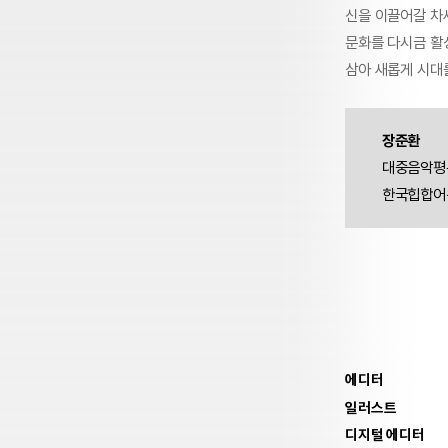
신을 이끌어갈 차세
문화를 다시금 활
삼아 새롭게 시대
장준환
대중음악평론
한국힙합어워
에디터
일러스트
디지털 에디터