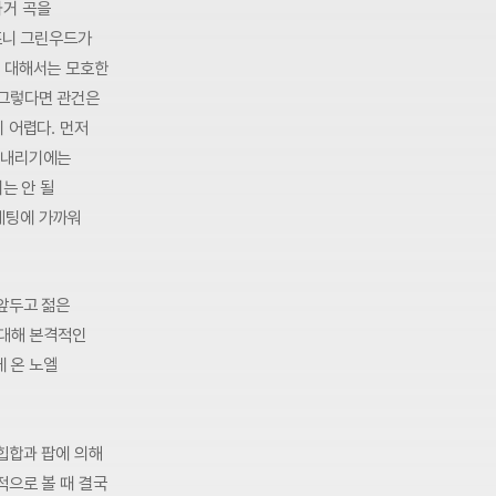
과거 곡을
조니 그린우드가
에 대해서는 모호한
.그렇다면 관건은
 어렵다. 먼저
 내리기에는
는 안 될
케팅에 가까워
 앞두고 젊은
 대해 본격적인
에 온 노엘
힙합과 팝에 의해
적으로 볼 때 결국