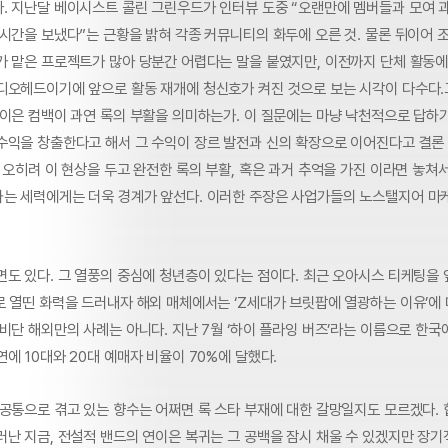
. 지난달 베이시스트 콜린 그린우드가 인터뷰 도중 “오랜만에 멤버들과 모여 
 시간을 보냈다”는 근황을 밝혀 각종 커뮤니티의 화두에 오른 것. 물론 뒤이어 
가 맡은 프로젝트가 많아 당분간 어렵다는 말을 붙였지만, 이전까지 단체 활동
디오헤드이기에 앞으로 활동 재개에 청신호가 켜진 것으로 보는 시각이 다수다
연이은 컴백이 과연 록의 부활을 의미하는가. 이 질문에는 마냥 낙천적으로 답하기
수익을 창출한다고 해서 그 수익이 장르 발전과 신의 확장으로 이어진다고 결론
 오히려 이 현상을 두고 완전한 록의 부활, 혹은 과거 추억을 가진 이라면 놓쳐서
는 세력에게는 더욱 경계가 앞선다. 이러한 주장은 사업가들의 노스탤지어 마
면도 있다. 그 열풍의 중심에 청년층이 있다는 점이다. 최근 오아시스 티케팅을
로 열띤 화력을 드러내자 해외 매체에서는 ‘Z세대가 브릿팝에 열광하는 이유’에
비단 해외만의 사례는 아니다. 지난 7월 ‘하이 플라잉 버즈’라는 이름으로 한국
에 10대와 20대 예매자 비율이 70%에 달했다.
 공통으로 겪고 있는 향수는 어쩌면 록 스타 부재에 대한 갈망일지도 모르겠다. 
난 지금, 전설적 밴드의 연이은 복귀는 그 공백을 잠시 채울 수 있겠지만 장기