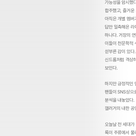
가능성을 암시했다
합주했고, 즐거운
아직은 개별 멤버
답만 일축해온 라
하나다. 거장의 
이들이 천문학적 
섣부른 감이 있다.
신드롬처럼 격상하
보인다.
하지만 긍정적인 
팬들이 SNS상으
분석을 내놓았다. 
갤러거의 내한 공연
오늘날 전 세대가
록이 주류에서 물러