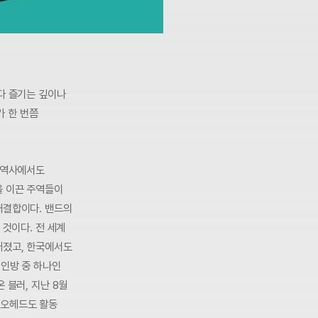
다 즐기는 깊이나
가 한 번쯤
록 역사에서도
을 이끈 주역들이
재결합이다. 밴드의
 것이다. 전 세계
어졌고, 한국에서도
4인방 중 하나인
 블러, 지난 8월
디오헤드도 활동