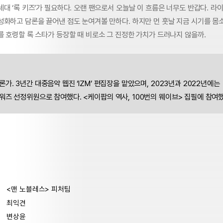
대 ‘록 키즈’가 필요하다. 오랜 팬으로서 오늘날 이 흐름은 너무도 반갑다. 라
성화하고 담론을 끌어낸 점도 눈여겨볼 만하다. 하지만 먼 훗날 지금 시기를 몸
를 호령할 록 스타가 등장할 때 비로소 그 진정한 가치가 드러나지 않을까.
가. 3년간 대중음악 웹진 ‘IZM’ 편집장을 맡았으며, 2023년과 2022년에는
즈 선정위원으로 참여했다. <케이팝의 역사, 100번의 웨이브> 집필에 참여했
<맨 노블레스> 피처팀
최익견
변상윤