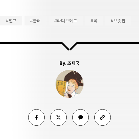
#펄프
#블러
#라디오헤드
#록
#브릿팝
By.
조재국