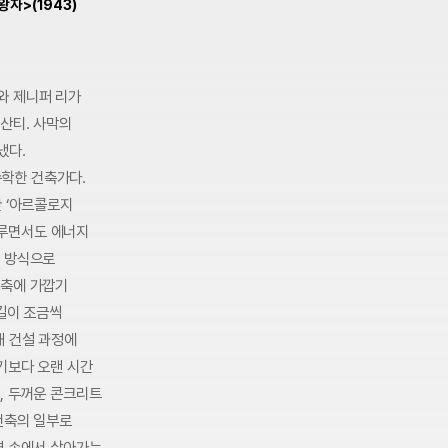
자>(1943)
와 제니퍼 리가
산티. 사막의
냈다.
학한 건축가다.
한 ‘아르콜로지
 이루면서도 에너지
운 방식으로
건축에 가깝기
길이 조금씩
해 건설 과정에
기보다 오랜 시간
, 두꺼운 콘크리트
건축의 일부로
연 속에서 살아가는