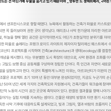
드는 건 어딘가에 우물을 숨기고 있기 때문이야 _ 앙투안 드 생텍쥐페리, <어린 왕
버에서 샌프란시스코로 향할 때였다. 뉴욕에서 활동하는 건축가 파블로 카스트로
되면 꼭 들러보라며 권한 곳이 생각났다. 애리조나 사막 한가운데 자리한 아르코
빛, 하늘을 향해 열린 공간은 감각적이면서도 어딘가 초현실적인 분위기를 자아
한 파올로 솔레리는 프랭크 로이드 라이트의 제자이자 탈리에신 웨스트에서 수
코산티 프로젝트를 시작하며 건축(architecture)과 생태(ecology)를 결합
’라는 개념을 제시했다. 이는 무분별한 도시 확장의 대안으로, 사막 환경과 조화를
 고밀도·보행 중심 공동체를 구상하며 정립한 단어다. 즉 인간과 자연이 새로
델을 실험하고자 한다. 이곳이 특별하게 느껴진 이유는, 아르코산티가 미완의 
구조물은 프로젝트 초기 10여 년 동안 대부분 완성되었지만, 지금도 누군가의 손
지난 50여 년간 세계 각지의 건축학도와 자원봉사자, 건축가들이 워크숍에 참여
 집단적 노동의 시간이 공간 곳곳에 축적되어 있다. 완결된 결과물을 향해 나아가
들어가는 실험 자체를 지속하는 셈이다. 건물은 태양의 방향과 자연 환기 시스템
독한 사막 기후에 대응하도록 설계되었고, 빛과 그림자, 열과 바람의 흐름까지 
 풍경 앞에 서 있으면 이곳이 단순한 유토피아적 건축 실험이 아니라 인간이 자