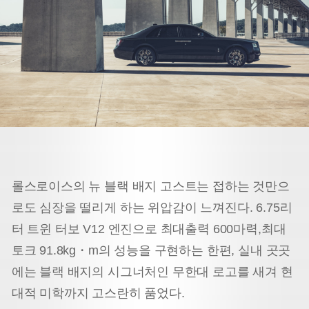
롤스로이스의 뉴 블랙 배지 고스트는 접하는 것만으
로도 심장을 떨리게 하는 위압감이 느껴진다.
6.75리
터 트윈 터보 V12 엔진으로 최대출력 600마력,최대
토크 91.8kg・m의 성능을 구현하는 한편,
실내 곳곳
에는 블랙 배지의 시그너처인 무한대 로고를 새겨 현
대적 미학까지 고스란히 품었다.