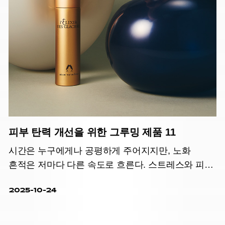
피부 탄력 개선을 위한 그루밍 제품 11
시간은 누구에게나 공평하게 주어지지만, 노화
흔적은 저마다 다른 속도로 흐른다. 스트레스와 피로
등 무너진 피부 리듬과 균형을 깨우는 탄력 개선
2025-10-24
루틴.