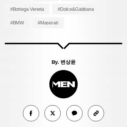
#Bottega Veneta
#Dolce&Gabbana
#BMW
#Maserati
By.
변상윤