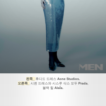
왼쪽_
후디드 드레스
Acne Studios.
오른쪽_
시퀸 드레스와 시스루 삭스 모두
Prada
,
블랙 힐
AlaÏa.