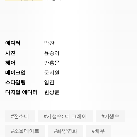
에디터
박찬
사진
윤송이
헤어
안홍문
메이크업
문지원
스타일링
임진
디지털 에디터
변상윤
#전소니
#기생수: 더 그레이
#기생수
#소울메이트
#화양연화
#배우