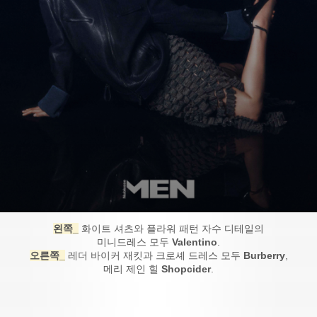
왼쪽_
화이트 셔츠와 플라워 패턴 자수 디테일의
미니드레스 모두
Valentino
.
오른쪽_
레더 바이커 재킷과 크로셰 드레스 모두
Burberry
,
메리 제인 힐
Shopcider
.