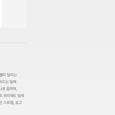
 빨리 달리는
쇼파드는 밀레
나로 꼽히며,
프 워치에도 밀레
은 스트랩, 로고