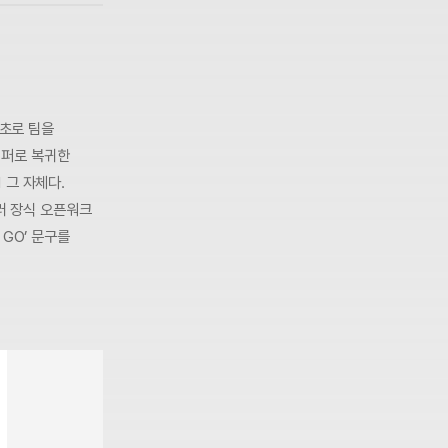
최초로 팀을
임키퍼로 복귀한
 그 자체다.
러 장식 오픈워크
 GO’ 문구를