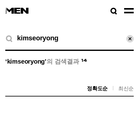
검색창
열기
검색결과
초기
14
‘kimseoryong’
의 검색결과
정확도순
최신순