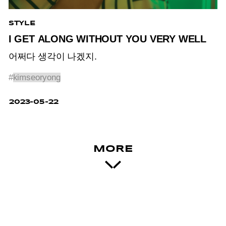
STYLE
I GET ALONG WITHOUT YOU VERY WELL
어쩌다 생각이 나겠지.
#
kimseoryong
2023-05-22
MORE