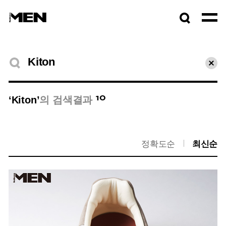
검색창
열기
검색결과
초기
10
‘Kiton’
의 검색결과
정확도순
최신순