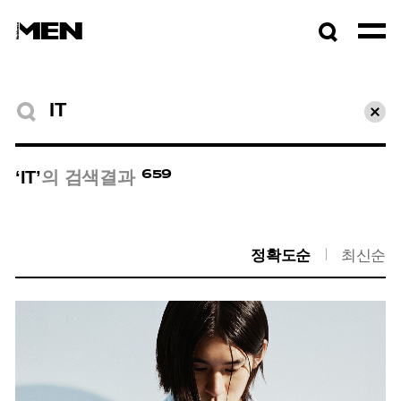
검색창
열기
검색결과
초기
659
‘IT’
의 검색결과
정확도순
최신순