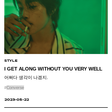
STYLE
I GET ALONG WITHOUT YOU VERY WELL
어쩌다 생각이 나겠지.
#
Converse
2023-05-22